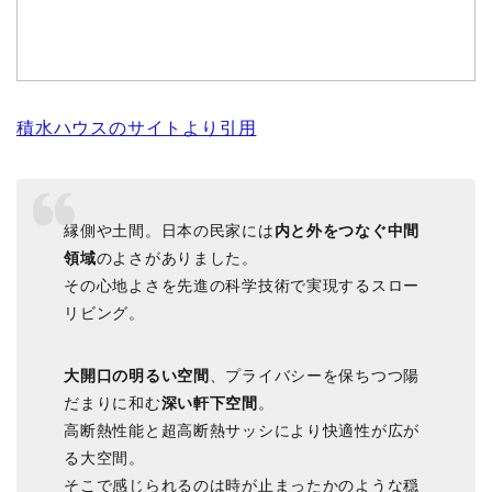
積水ハウスのサイトより引用
縁側や土間。日本の民家には
内と外をつなぐ中間
領域
のよさがありました。
その心地よさを先進の科学技術で実現するスロー
リビング。
大開口の明るい空間
、プライバシーを保ちつつ陽
だまりに和む
深い軒下空間
。
高断熱性能と超高断熱サッシにより快適性が広が
る大空間。
そこで感じられるのは時が止まったかのような穏