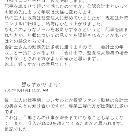
（残りニコイチ科目、後期受験します）
記事を読ませて頂いて感じたのですが、公認会計士といって
も勤め先によって年収は大幅に変わります。
私の主人は以前は監査法人に勤めていましたが、現在は外資
コンサルに転職し、給与はかなり上がりました。
なぜこのようなメールをお送りするかというと、記事を読ま
れた方が、年収についての見立てを誤解されることがあって
はとの懸念からです。
会計士さんの勤務先は多岐に渡りますので、「会計士の年
収」と一括にされるより、「会計士で、監査法人勤務の場合
の年収」とされる方がより正確かと思います。
以上、通りすがりの意見でした。
通りすがり
より:
2017年8月19日 11:23 AM
後、主人の仕事柄、コンサルとか投資ファンド勤務の会計士
の奥さんとお知り合いですが、専業主婦の方が圧倒的に多い
です。
これは、旦那さんの仕事が深夜までになることも珍しくな
く、また、収入が1500を超えてくるためかと思われます。
追記でした。