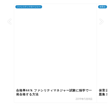
ファシリティマネージャー
保育士
合格率44％ ファシリティマネジャー試験に独学で一
保育士
発合格する方法
題集３
2019年5月8日