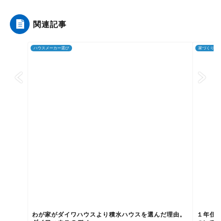
関連記事
ハウスメーカー選び
家づくり
わが家がダイワハウスより積水ハウスを選んだ理由。
１年住