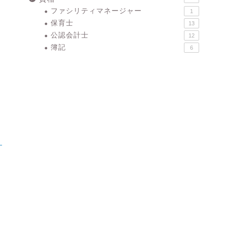
ファシリティマネージャー
1
保育士
13
公認会計士
12
簿記
6